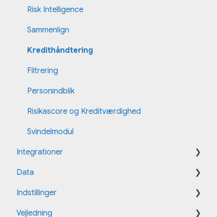
Risk Intelligence
Sammenlign
Kredithåndtering
Filtrering
Personindblik
Risikascore og Kreditværdighed
Svindelmodul
Integrationer
Data
E-conomic
Indstillinger
HubSpot
Risika x Coface data
Vejledning
Microsoft Business Central
Administrator