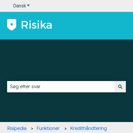
Dansk
Vis undermenu for oversættelser
Velkommen til Risipedia
Der er ingen forslag, da søgefeltet er tomt.
Risipedia
Funktioner
Kredithåndtering